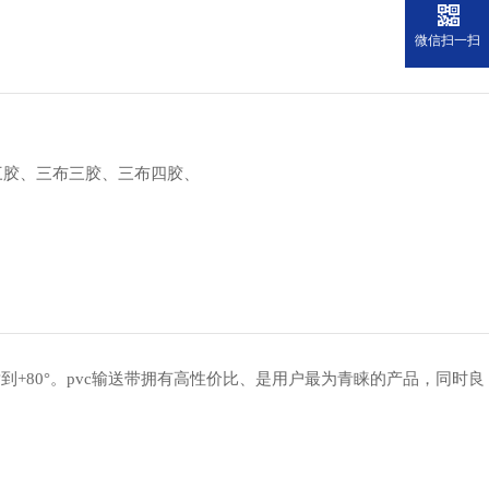
微信扫一扫
三胶、三布三胶、三布四胶、
°到+80°。pvc输送带拥有高性价比、是用户最为青睐的产品，同时良