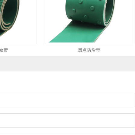
纹带
圆点防滑带