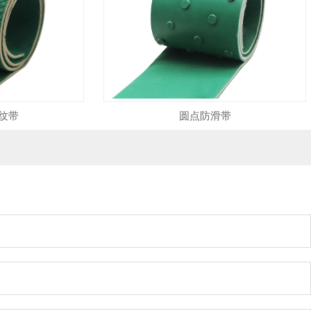
纹带
圆点防滑带