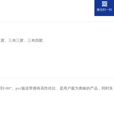
微信扫一扫
三胶、三布三胶、三布四胶、
°到+80°。pvc输送带拥有高性价比、是用户最为青睐的产品，同时良